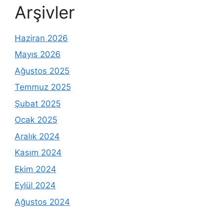
Arşivler
Haziran 2026
Mayıs 2026
Ağustos 2025
Temmuz 2025
Şubat 2025
Ocak 2025
Aralık 2024
Kasım 2024
Ekim 2024
Eylül 2024
Ağustos 2024