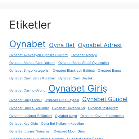
Etiketler
Oynabet
Oyna Bet
Oynabet Adresi
Oynabet Aktivasyon E-posta Bildirimi
Oynabet Altyapı
Oynabet Anında Canlı Yardım
Oynabet Bahis Sitesi Oyuncuları
Oynabet Bingo Kategorisi
Oynabet Blackjack Bölümü
Oynabet Bonus
Oynabet Canlı Bahis Kuralları
Oynabet Canlı Destek
Oynabet Giriş
Oynabet Casino Oyunu
Oynabet Güncel
Oynabet Giriş Formu
Oynabet Giriş Sayfası
Oynabet Güncel Yorumlar
Oynabet Güvenilir Mi
Oynabet Instagram
Oynabet Jackpot Bölümleri
Oynabet Kayıt
Oynabet Kayıtlı Kullanıcıları
Oynabet Kaç Oldu
Oyna Bet Kullanım Koşulları
Oyna Bet Lisans Numarası
Oynabet Mobil Giriş