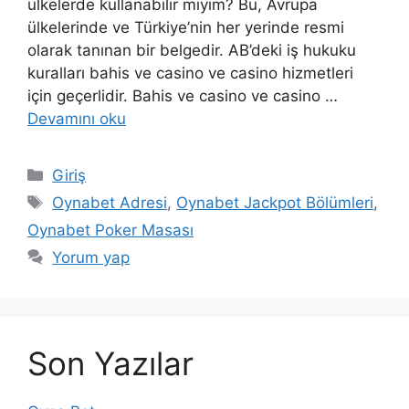
ülkelerde kullanabilir miyim? Bu, Avrupa
ülkelerinde ve Türkiye’nin her yerinde resmi
olarak tanınan bir belgedir. AB’deki iş hukuku
kuralları bahis ve casino ve casino hizmetleri
için geçerlidir. Bahis ve casino ve casino …
Devamını oku
Kategoriler
Giriş
Etiketler
Oynabet Adresi
,
Oynabet Jackpot Bölümleri
,
Oynabet Poker Masası
Yorum yap
Son Yazılar