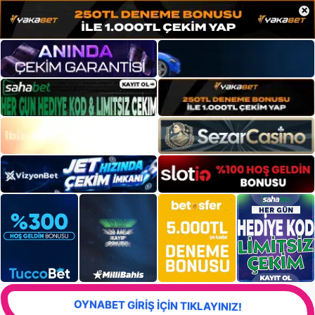
×
OYNABET GİRİŞ İÇİN TIKLAYINIZ!