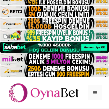
İçeriğe
atla
Menü