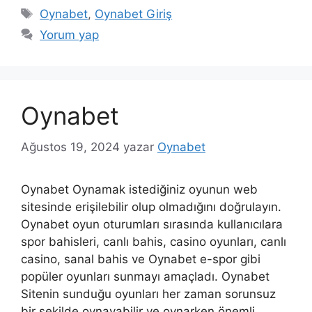
Etiketler
Oynabet
,
Oynabet Giriş
Yorum yap
Oynabet
Ağustos 19, 2024
yazar
Oynabet
Oynabet Oynamak istediğiniz oyunun web
sitesinde erişilebilir olup olmadığını doğrulayın.
Oynabet oyun oturumları sırasında kullanıcılara
spor bahisleri, canlı bahis, casino oyunları, canlı
casino, sanal bahis ve Oynabet e-spor gibi
popüler oyunları sunmayı amaçladı. Oynabet
Sitenin sunduğu oyunları her zaman sorunsuz
bir şekilde oynayabilir ve oynarken önemli