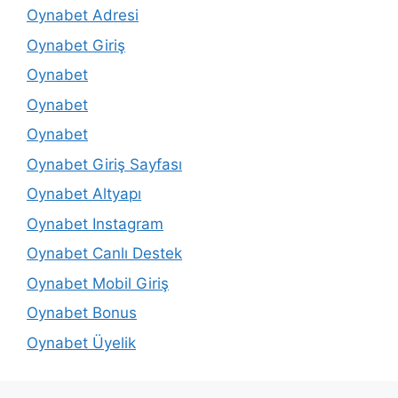
Oynabet Adresi
Oynabet Giriş
Oynabet
Oynabet
Oynabet
Oynabet Giriş Sayfası
Oynabet Altyapı
Oynabet Instagram
Oynabet Canlı Destek
Oynabet Mobil Giriş
Oynabet Bonus
Oynabet Üyelik