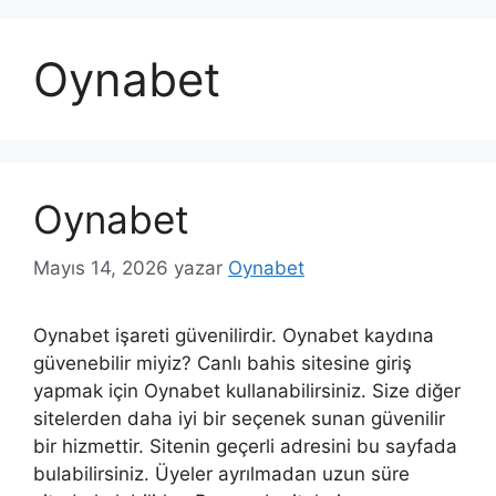
Oynabet
Oynabet
Mayıs 14, 2026
yazar
Oynabet
Oynabet işareti güvenilirdir. Oynabet kaydına
güvenebilir miyiz? Canlı bahis sitesine giriş
yapmak için Oynabet kullanabilirsiniz. Size diğer
sitelerden daha iyi bir seçenek sunan güvenilir
bir hizmettir. Sitenin geçerli adresini bu sayfada
bulabilirsiniz. Üyeler ayrılmadan uzun süre