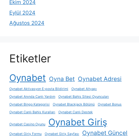
Ekim 2024
Eylül 2024
Ağustos 2024
Etiketler
Oynabet
Oyna Bet
Oynabet Adresi
Oynabet Aktivasyon E-posta Bildirimi
Oynabet Altyapı
Oynabet Anında Canlı Yardım
Oynabet Bahis Sitesi Oyuncuları
Oynabet Bingo Kategorisi
Oynabet Blackjack Bölümü
Oynabet Bonus
Oynabet Canlı Bahis Kuralları
Oynabet Canlı Destek
Oynabet Giriş
Oynabet Casino Oyunu
Oynabet Güncel
Oynabet Giriş Formu
Oynabet Giriş Sayfası