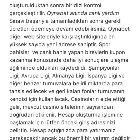
oluşturulduktan sonra bir dizi kontrol
gerçekleştirilir.
Oynabet anında canlı yardım
Sınavı başarıyla tamamladıktan sonra gerekli
ücretleri ödemeye devam edebilirsiniz. Oynabet
diğer web siteleriyle karşılaştırıldığında en
yüksek sayıda yeni adrese sahiptir. Spor
bahisleri ve canlı bahis yapan bireylerin kupon
kazanma konusunda daha iyi sonuçlara ulaşma
eğiliminde oldukları kaydedildi. Şampiyonlar
Ligi, Avrupa Ligi, Almanya Ligi, İspanya Ligi ve
diğer benzer turnuvalara belirli miktarda para
tahsis edilecek ve geri kalan fonlar turnuvanın
kendisi için kullanılacak. Casinoların elde ettiği
gelir, mevcut casino sitelerinin sayısından
doğrudan etkilenir. Hesap oluşturma işlemine
başlamak için lütfen önceki giriş adresinizi
belirtin. Hesap açtığınızda para yatırmanız
gerekecektir ancak bu önemli bir yatırım değildir