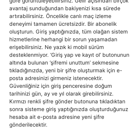
göre görüntüleyebilirsiniz. Gelir açısından birçok
avantaj sunduğundan bakiyenizi kısa sürede
artırabilirsiniz. Öncelikle canlı maç izleme
deneyimi tamamen ücretsizdir. Bir abonelik
oluşturun. Giriş yaptığınızda, tüm olağan sistem
hizmetlerine herhangi bir sorun yaşamadan
erişebilirsiniz. Ne yazık ki mobil sürüm
desteklenmiyor. ‘Giriş yap ve kayıt ol’ butonunun
altında bulunan ‘şifremi unuttum’ sekmesine
tıkladığınızda, yeni bir şifre oluşturmak için e-
posta adresinizi girmeniz istenecektir.
Güvenliğiniz için giriş penceresine doğum
tarihinizi gün, ay ve yıl olarak girebilirsiniz.
Kırmızı renkli şifre gönder butonuna tıkladıktan
sonra sisteme giriş yaptığınızda oluşturduğunuz
hesaba ait e-posta adresine yeni şifre
gönderilecektir.