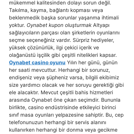
mükemmel kalitesinden dolayı sorun değil.
Takılma, kayma, bağlantı kopması veya
beklenmedik başka sorunlar yaşanma ihtimali
yoktur.
Oynabet kupon oluşturmak
Altyapı
sağlayıcıların parçası olan şirketlerin oyunlarını
seçme seçeneğiniz vardır. Sürpriz hediyeler,
yüksek çözünürlük, ilgi çekici içerik ve
olağanüstü işçilik gibi çeşitli nitelikleri kapsar.
Oynabet casino oyunu
Yılın her günü, günün
her saati mevcuttur. Herhangi bir sorunuz,
endişeniz veya şüpheniz varsa, bilgili ekibimiz
size yardımcı olacak ve her soruyu gerektiği gibi
ele alacaktır. Mevcut çeşitli bahis hizmetleri
arasında Oynabet öne çıkan seçimdir. Bununla
birlikte, casino endüstrisinde etkileyici birinci
sınıf masa oyunları yelpazesine sahiptir. Bu, cep
telefonunuzun herhangi bir servis alanını
kullanırken herhangi bir donma veya gecikme