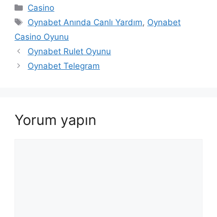
Kategoriler
Casino
Etiketler
Oynabet Anında Canlı Yardım
,
Oynabet
Casino Oyunu
Oynabet Rulet Oyunu
Oynabet Telegram
Yorum yapın
Yorum