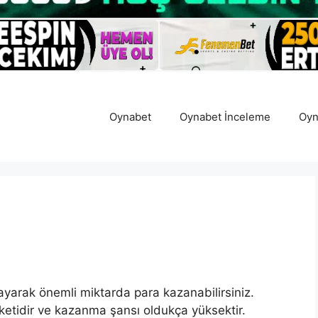
Oynabet
Oynabet İnceleme
Oyn
nayarak önemli miktarda para kazanabilirsiniz.
rketidir ve kazanma şansı oldukça yüksektir.