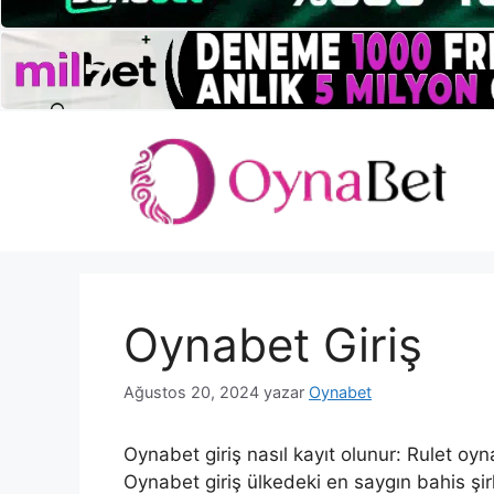
İçeriğe
atla
Oynabet Giriş
Ağustos 20, 2024
yazar
Oynabet
Oynabet giriş nasıl kayıt olunur: Rulet oy
Oynabet giriş ülkedeki en saygın bahis şi