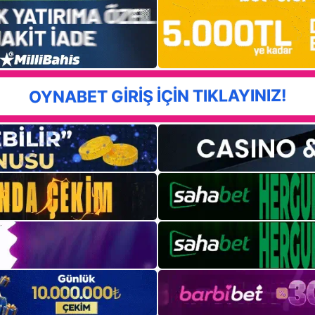
OYNABET GİRİŞ İÇİN TIKLAYINIZ!